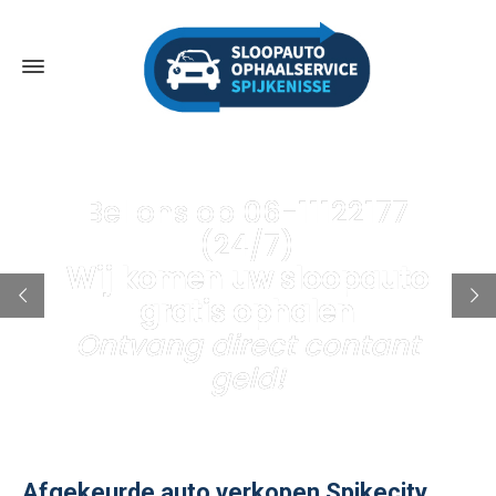
Bel ons op 06-11122177
(24/7)
Wij komen uw sloopauto
gratis ophalen
Ontvang direct contant
geld!
Afgekeurde auto verkopen Spikecity