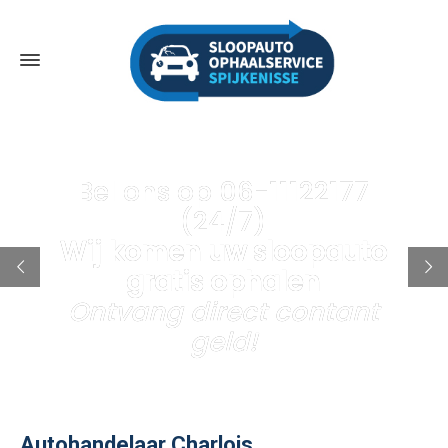
Bel ons op 06-11122177
(24/7)
Wij komen uw sloopauto
gratis ophalen
Ontvang direct contant
geld!
Autohandelaar Charlois