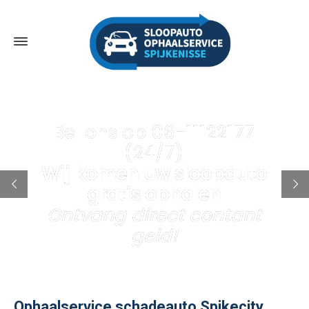
Bel ons op 06-11122177
(24/7)
Wij komen uw sloopauto
gratis ophalen
Ontvang direct contant
geld!
Ophaalservice schadeauto Spikecity