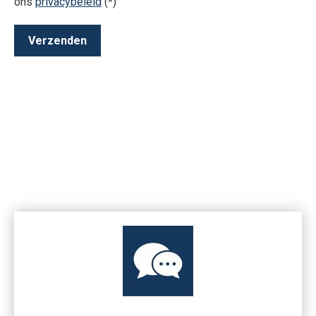
ons
privacybeleid
(*)