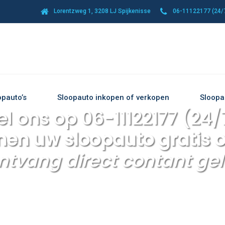
Lorentzweg 1, 3208 LJ Spijkenisse
06-11122177 (24/7
opauto’s
Sloopauto inkopen of verkopen
Sloopa
el ons op 06-11122177 (24/
men uw sloopauto gratis 
ntvang direct contant gel