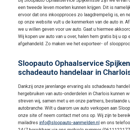
Bij Sloopauto Ophaalservice Spijkenisse zijn we ervan o
een tweede leven moeten kunnen krijgen. Dit is nameli
ervoor dat ons inkoopproces zo laagdrempelig is, en n
op onze website vult u de kenmerken van de auto in. Af
we u willen geven voor uw auto. Gaat u hiermee akkoor
Wij kopen uw auto van u over, halen hem gratis bij u op
afgehandeld. Zo maken we het exporteer- of sloopproce
Sloopauto Ophaalservice Spijkeni
schadeauto handelaar in Charloi
Dankzij onze jarenlange ervaring als schadeauto handela
hergebruiken van auto-onderdelen in Charlois kunnen wij
streven wij, samen met u en onze partners, bestaande ui
autobranche. Wilt u daarom uw auto verkopen aan Sloo
onze site of neem contact met ons op. Wij zijn te berei
mailadres
info@sloopauto-aanmelden.nl
en ons telefo
24/7 bereikbaar via ons mobiele nummer (0611122177