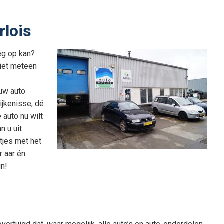
rlois
eg op kan?
niet meteen
 uw auto
ijkenisse, dé
 auto nu wilt
n u uit
etjes met het
 aar én
jn!