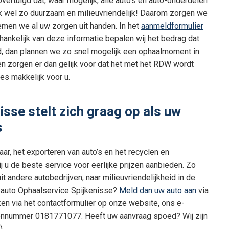
vertuigd dat, waar mogelijk, alle auto’s en auto-onderdelen
jk wel zo duurzaam en milieuvriendelijk! Daarom zorgen we
emen we al uw zorgen uit handen. In het
aanmeldformulier
hankelijk van deze informatie bepalen wij het bedrag dat
d, dan plannen we zo snel mogelijk een ophaalmoment in.
 en zorgen er dan gelijk voor dat het met het RDW wordt
s makkelijk voor u.
sse stelt zich graag op als uw
s
ar, het exporteren van auto’s en het recyclen en
 u de beste service voor eerlijke prijzen aanbieden. Zo
t andere autobedrijven, naar milieuvriendelijkheid in de
pauto Ophaalservice Spijkenisse?
Meld dan uw auto aan
via
ken via het contactformulier op onze website, ons e-
onnummer 0181771077. Heeft uw aanvraag spoed? Wij zijn
).