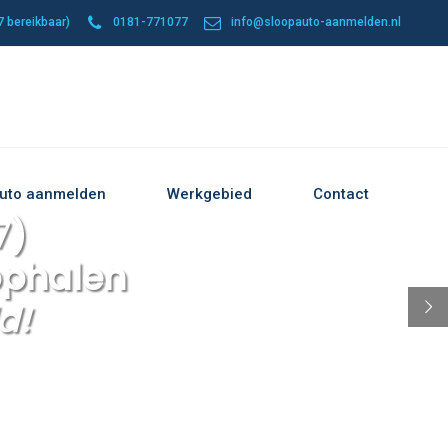
 bereikbaar)
0181-771077
info@sloopauto-aanmelden.nl
uto aanmelden
Werkgebied
Contact
7)
ophalen
d!