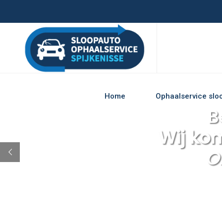
Home
Ophaalservice slo
B
Wij ko
O