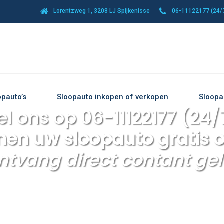
Lorentzweg 1, 3208 LJ Spijkenisse
06-11122177 (24/7
opauto’s
Sloopauto inkopen of verkopen
Sloopa
el ons op 06-11122177 (24/
men uw sloopauto gratis 
ntvang direct contant gel