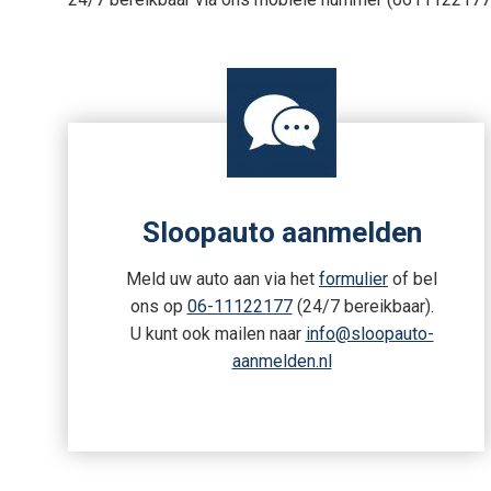
Sloopauto aanmelden
Meld uw auto aan via het
formulier
of bel
ons op
06-11122177
(24/7 bereikbaar).
U kunt ook mailen naar
info@sloopauto-
aanmelden.nl