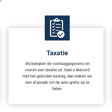
Taxatie
Wij bekijken de voertuiggegevens en
voeren een taxatie uit. Gaat u akkoord
met het geboden bedrag. dan maken we
een afspraak om de auto gratis op te
halen.