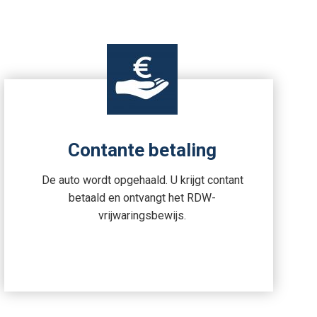
Contante betaling
De auto wordt opgehaald. U krijgt contant
betaald en ontvangt het RDW-
vrijwaringsbewijs.