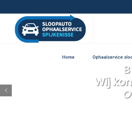
Home
Ophaalservice slo
B
Wij ko
O