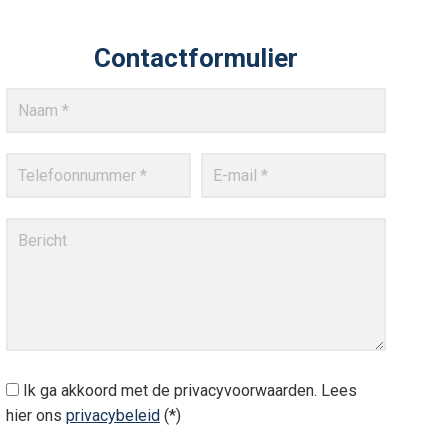
Contactformulier
Ik ga akkoord met de privacyvoorwaarden.
Lees
hier ons
privacybeleid
(*)